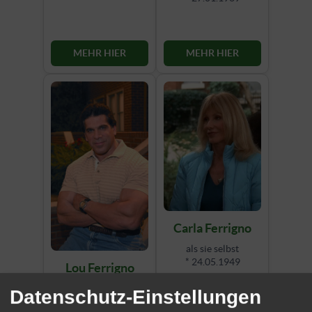
MEHR HIER
MEHR HIER
Carla Ferrigno
als sie selbst
* 24.05.1949
Lou Ferrigno
als er selbst
MEHR HIER
Datenschutz-Einstellungen
* 09.11.1951