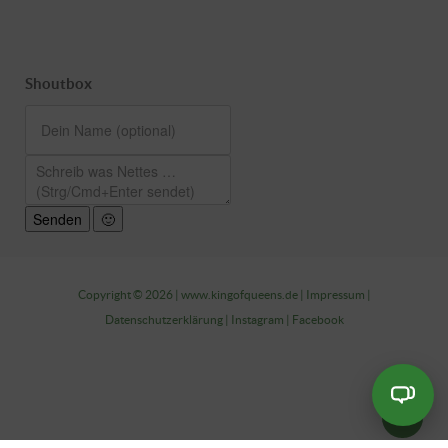
Shoutbox
Senden
🙂
Copyright © 2026 |
www.kingofqueens.de
|
Impressum
|
Datenschutzerklärung
|
Instagram
|
Facebook