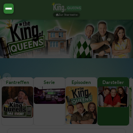
Zur Startseite
Fantreffen
Serie
Episoden
Darsteller