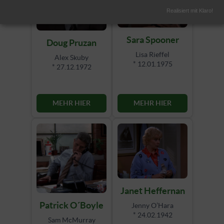
Realisiert mit Klaro!
Sara Spooner
Doug Pruzan
Lisa Rieffel
Alex Skuby
* 12.01.1975
* 27.12.1972
MEHR HIER
MEHR HIER
Janet Heffernan
Patrick O´Boyle
Jenny O’Hara
* 24.02.1942
Sam McMurray