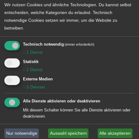
MEHR HIER
Wir nutzen Cookies und ähnliche Technologien. Du kannst selbst
entscheiden, welche Kategorien du erlaubst. Technisch
notwendige Cookies setzen wir immer, um die Website zu
betreiben.
Richie Iannucci
Technisch notwendig
(immer erforderlich)
Larry Romano
↓
1
Dienst
* 31.07.1963
Veronica Olchin
Statistik
↓
1
Dienst
Anne Meara
* 20.09.1929
Externe Medien
† 23.05.2015
↓
3
Dienste
MEHR HIER
MEHR HIER
Alle Dienste aktivieren oder deaktivieren
Mit diesem Schalter können Sie alle Dienste aktivieren oder
deaktivieren.
Nur notwendige
Auswahl speichern
Alle akzeptieren