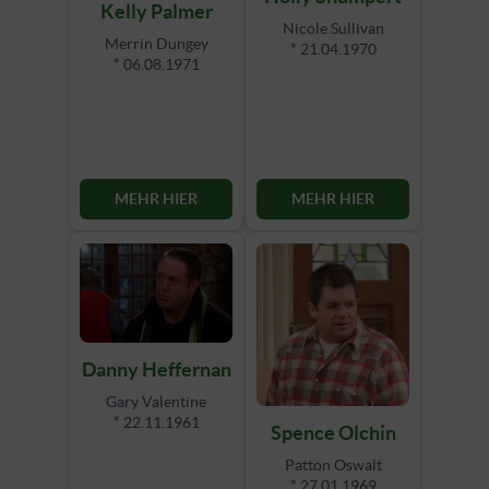
Kelly Palmer
Nicole Sullivan
Merrin Dungey
* 21.04.1970
* 06.08.1971
MEHR HIER
MEHR HIER
Danny Heffernan
Gary Valentine
* 22.11.1961
Spence Olchin
Patton Oswalt
* 27.01.1969