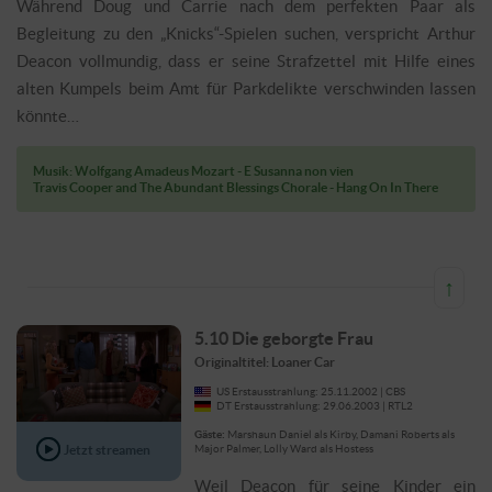
Während Doug und Carrie nach dem perfekten Paar als
Begleitung zu den „Knicks“-Spielen suchen, verspricht Arthur
Deacon vollmundig, dass er seine Strafzettel mit Hilfe eines
alten Kumpels beim Amt für Parkdelikte verschwinden lassen
könnte…
Musik: Wolfgang Amadeus Mozart - E Susanna non vien
Travis Cooper and The Abundant Blessings Chorale - Hang On In There
↑
5.10 Die geborgte Frau
Originaltitel: Loaner Car
US Erstausstrahlung: 25.11.2002 | CBS
DT Erstausstrahlung: 29.06.2003 | RTL2
Gäste:
Marshaun Daniel als Kirby, Damani Roberts als
Jetzt streamen
Major Palmer, Lolly Ward als Hostess
Weil Deacon für seine Kinder ein