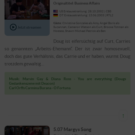
Originaltitel: Business Affairs
US Erstausstrahlung: 28.10.2002 | CBS
DT Erstausstrahlung: 15.06.2003 | RTL2
Gäste:
Christine Gonzales als Amy, Angel Boris als
Jetzt streamen
Suzannah, Cameron Watson als Curt, Brooke Totman als
Hostess, Shawn Michael Patrick als Ben
Doug ist eifersüchtig auf Curt, Carries
so genannten „Arbeits-Ehemann“. Der ist zwar homosexuell,
doch das gute Verhältnis, das Carrie und er haben, wurmt Doug
trotzdem gewaltig…
Musik: Marvin Gay & Diana Ross - You are everything (Dougs
Gedankenszene mit Deacon)
Carl Orffs Carmina Burana - O Fortuna
↑
5.07 Margys Song