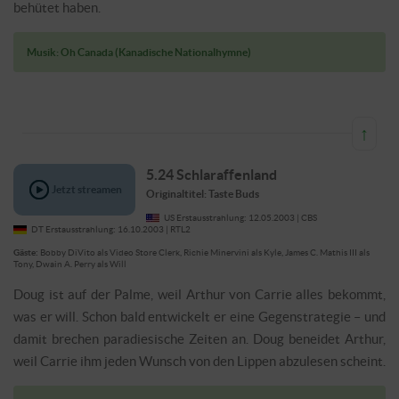
Doug einige unschöne Details über sich, seine Kindheit und
seinen unsterblichen Hund. Als Doug seine Eltern in Florida
besucht, findet er heraus, dass die beiden ihn ein Leben lang vor
schmerzhaften Wahrheiten behütet haben.
Musik: Oh Canada (Kanadische Nationalhymne)
↑
5.24 Schlaraffenland
Originaltitel: Taste Buds
US Erstausstrahlung: 12.05.2003 | CBS
DT Erstausstrahlung: 16.10.2003 | RTL2
Gäste:
Bobby DiVito als Video Store Clerk, Richie
Jetzt streamen
Minervini als Kyle, James C. Mathis III als Tony, Dwain A.
Perry als Will
Doug ist auf der Palme, weil Arthur von