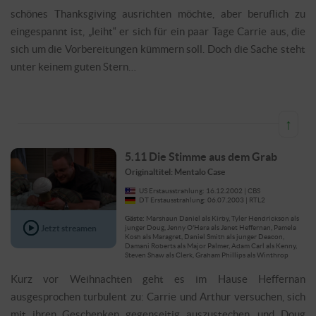
schönes Thanksgiving ausrichten möchte, aber beruflich zu
eingespannt ist, „leiht“ er sich für ein paar Tage Carrie aus, die
sich um die Vorbereitungen kümmern soll. Doch die Sache steht
unter keinem guten Stern…
↑
5.11 Die Stimme aus dem Grab
Originaltitel: Mentalo Case
US Erstausstrahlung: 16.12.2002 | CBS
DT Erstausstrahlung: 06.07.2003 | RTL2
Gäste:
Marshaun Daniel als Kirby, Tyler Hendrickson als
Jetzt streamen
junger Doug, Jenny O'Hara als Janet Heffernan, Pamela
Kosh als Maragret, Daniel Smith als junger Deacon,
Damani Roberts als Major Palmer, Adam Carl als Kenny,
Steven Shaw als Clerk, Graham Phillips als Winthrop
Kurz vor Weihnachten geht es im Hause Heffernan
ausgesprochen turbulent zu: Carrie und Arthur versuchen, sich
mit ihren Geschenken gegenseitig auszustechen, und Doug