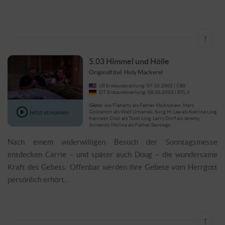
↑
5.03 Himmel und Hölle
Originaltitel: Holy Mackerel
US Erstausstrahlung: 07.10.2002 | CBS
DT Erstausstrahlung: 08.06.2003 | RTL II
Gäste:
Joe Flaherty als Father McAndrew, Marc
Jetzt streamen
Goldsmith als Walt Urbanski, Sung Hi Lee als Katrina Ling,
Kenneth Choi als Todd Ling, Larry Dorf als Jeremy,
Armando Molina als Father Santiago
Nach einem widerwilligen Besuch der Sonntagsmesse
entdecken Carrie – und später auch Doug – die wundersame
Kraft des Gebets: Offenbar werden ihre Gebete vom Herrgott
persönlich erhört…
↑