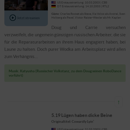
US Erstausstrahlung: 10.03.2003 | CBS
DT Erstausstrahlung: 14.10.2003 | RTL2
Gäste:
Charles Rocket als Steve, Ilia Volok als Andrei, Sven
Jetzt streamen
Holberg als Pavel, Victor Raider-Wexler als Mr. Kaplan
Doug und Carrie versuchen
verzweifelt, die ungemein günstigen russischen Arbeiter, die sie
für die Reparaturarbeiten an ihrem Haus engagiert haben, bei
Laune zu halten. Doch purer Wodka am Arbeitsplatz wird allen
zum Verhängnis…
Musik: Katyusha (Russischer Volkstanz, zu dem Doug seinen RoboDance
vorführt)
↑
5.19 Lügen haben dicke Beine
Originaltitel: Cowardly Lyin’
US Erstausstrahlung: 31.03.2003 | CBS