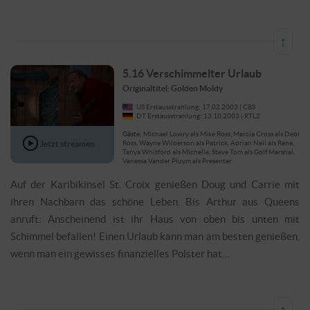
↑
5.16 Verschimmelter Urlaub
Originaltitel: Golden Moldy
US Erstausstrahlung: 17.02.2003 | CBS
DT Erstausstrahlung: 13.10.2003 | RTL2
Gäste:
Michael Lowry als Mike Ross, Marcia Cross als Debi
Jetzt streamen
Ross, Wayne Wilderson als Patrick, Adrian Neil als Rene,
Tanya Whitford als Michelle, Steve Tom als Golf Marshal,
Vanessa Vander Pluym als Presenter
Auf der Karibikinsel St. Croix genießen Doug und Carrie mit
ihren Nachbarn das schöne Leben. Bis Arthur aus Queens
anruft: Anscheinend ist ihr Haus von oben bis unten mit
Schimmel befallen! Einen Urlaub kann man am besten genießen,
wenn man ein gewisses finanzielles Polster hat…
↑