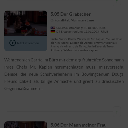
↑
5.05 Der Grabscher
Originaltitel: Mammary Lane
US Erstausstrahlung: 21.10.2002 | CBS
DT Erstausstrahlung: 15.06.2003 | RTL II
Gäste:
Victor Raider-Wexler als Mr. Kaplan, Melissa Chan
Jetzt streamen
als Kim, Rachel Dratch als Denise, Jimmy Shubert als
Jimmy, Iris Almario als Tanya, Jamie Kaler als Trevor,
Anthony DeMarco als Jordan Kaplan
Während sich Carrie im Büro mit dem arg frühreifen Sohnemann
ihres Chefs Mr. Kaplan herumschlagen muss, missversteht
Denise, die neue Schuhverleiherin im Bowlingcenter, Dougs
Freundlichkeit als billige Anmache und greift zu drastischen
Gegenmaßnahmen…
↑
5.06 Der Mann meiner Frau