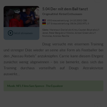
5.04 Der mit dem Ball tanzt
Originaltitel: Kirbid Enthusiasm
US Erstausstrahlung: 14.10.2002 CBS
DT Erstausstrahlung: 08.06.2003 RTL II
Gäste:
Marshaun Daniel als Kirby, Cayden Boyd als Li'l
Jetzt streamen
Jared, Peter Berg als Li'l Eddie, Jordan Green als Li'l
Nicholas, Andrew Reville
Doug versucht mit eisernem Training
und strenger Diät wieder an seine alte Form als Footballer bei
den „Nassau Rebels“ anzuknüpfen. Carrie kann diesem Ehrgeiz
zunächst wenig abgewinnen – bis sie bemerkt, dass sich das
Training durchaus vorteilhaft auf Dougs Attraktivität
auswirkt…
Musik: NFL Films Sam Spence - The Equalizer