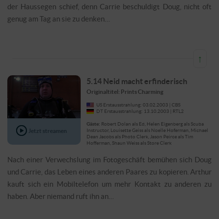
der Haussegen schief, denn Carrie beschuldigt Doug, nicht oft
genug am Tag an sie zu denken…
↑
5.14 Neid macht erfinderisch
Originaltitel: Prints Charming
US Erstausstrahlung: 03.02.2003 | CBS
DT Erstausstrahlung: 13.10.2003 | RTL2
Gäste:
Robert Dolan als Ed, Helen Eigenberg als Scuba
Jetzt streamen
Instructor, Louisette Geiss als Noelle Hoferman, Michael
Dean Jacobs als Photo Clerk, Jason Peirce als Tim
Hofferman, Shaun Weiss als Store Clerk
Nach einer Verwechslung im Fotogeschäft bemühen sich Doug
und Carrie, das Leben eines anderen Paares zu kopieren. Arthur
kauft sich ein Mobiltelefon um mehr Kontakt zu anderen zu
haben. Aber niemand ruft ihn an…