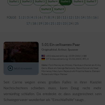
Staffel 1
Staffel 2
Staffel 3
Staffel 4
Staffel 5
Staffel 6
Staffel 7
Staffel 8
Staffel 9
FOLGE:
1
|
2
|
3
|
4
|
5
|
6
|
7
|
8
|
9
|
10
|
11
|
12
|
13
|
14
|
15
|
16
|
17
|
18
|
19
|
20
|
21
|
22
|
23
|
24
|
25
5.01 Ein seltsames Paar
Originaltitel: Arthur, Spooner
US Erstausstrahlung: 23.09.2002 | CBS
DT Erstausstrahlung: 01.06.2003 | RTL II
Gäste:
Ford Rainey als Mickey, Marshaun Daniel als Kirby,
Jetzt streamen
Gerry Black als George Barksdale, Steve Hytner als Neal
Morrensy, Mary Lynn Rajskub als Priscilla Stasna, Damani
Roberts als Major Palmer
Seit Carrie wegen eines großen Falles in ihrer Kanzlei
Nachtschichten schieben muss, kann Doug nicht mehr
vernünftig schlafen. Da entdeckt er, dass ausgerechnet sein
Schwiegervater wunderbar als "Einschlafhilfe" taugt…