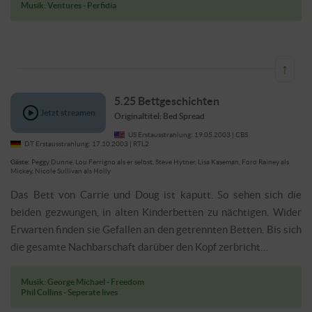
Carrie alles bekommt, was er will. Schon bald entwickelt er eine
Gegenstrategie – und damit brechen paradiesische Zeiten an.
Doug beneidet Arthur, weil Carrie ihm jeden Wunsch von den
Lippen abzulesen scheint.
Musik: Ventures - Perfidia
↑
5.25 Bettgeschichten
Originaltitel: Bed Spread
US Erstausstrahlung: 19.05.2003 | CBS
DT Erstausstrahlung: 17.10.2003 | RTL2
Gäste:
Peggy Dunne, Lou Ferrigno als er selbst, Steve
Jetzt streamen
Hytner, Lisa Kaseman, Ford Rainey als Mickey, Nicole
Sullivan als Holly
Das Bett von Carrie und Doug ist
kaputt. So sehen sich die beiden gezwungen, in alten