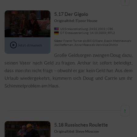
5.17 Der Gigolo
Originaltitel: S’poor House
US Erstausstrahlung: 24.02.2003 | CBS
DT Erstausstrahlung: 14.10.2003 | RTL2
Gäste:
Frantz Turner als Bill Gilliard, Dakin Matthews als
Jetzt streamen
Joe Heffernan, Anne Meara als Veronica Olchin
Große Geldsorgen zwingen Doug dazu,
seinen Vater nach Geld zu fragen. Arthur ist sofort beleidigt,
dass man ihn nicht fragt – obwohl er gar kein Geld hat. Aus dem
Urlaub wiedergekehrt, kümmern sich Doug und Carrie um ihr
Schimmelproblem am Haus.
↑
5.18 Russisches Roulette
Originaltitel: Steve Moscow