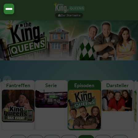
Zur Startseite
Fantreffen
Serie
Episoden
Darsteller