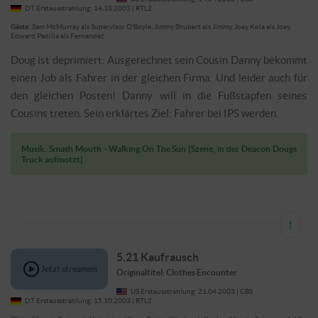
DT Erstausstrahlung: 14.10.2003 | RTL2
Gäste:
Sam McMurray als Supervisor O'Boyle, Jimmy
Jetzt streamen
Shubert als Jimmy, Joey Kola als Joey, Edward Padilla als
Fernandez
Doug ist deprimiert: Ausgerechnet
sein Cousin Danny bekommt einen Job als Fahrer in der gleichen
Firma. Und leider auch für den gleichen Posten! Danny will in die
Fußstapfen seines Cousins treten. Sein erklärtes Ziel: Fahrer
bei IPS werden.
Musik: Smash Mouth - Walking On The Sun (Szene, in der Deacon Dougs
Truck aufmotzt)
↑
5.21 Kaufrausch
Originaltitel: Clothes Encounter