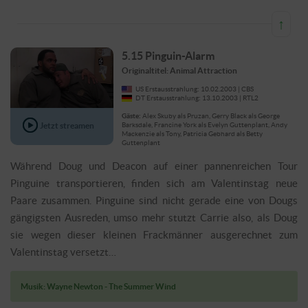
↑
5.15 Pinguin-Alarm
Originaltitel: Animal Attraction
US Erstausstrahlung: 10.02.2003 | CBS
DT Erstausstrahlung: 13.10.2003 | RTL2
Gäste:
Alex Skuby als Pruzan, Gerry Black als George
Jetzt streamen
Barksdale, Francine York als Evelyn Guttenplant, Andy
Mackenzie als Tony, Patricia Gebhard als Betty
Guttenplant
Während Doug und Deacon auf einer pannenreichen Tour
Pinguine transportieren, finden sich am Valentinstag neue
Paare zusammen. Pinguine sind nicht gerade eine von Dougs
gängigsten Ausreden, umso mehr stutzt Carrie also, als Doug
sie wegen dieser kleinen Frackmänner ausgerechnet zum
Valentinstag versetzt…
Musik: Wayne Newton - The Summer Wind