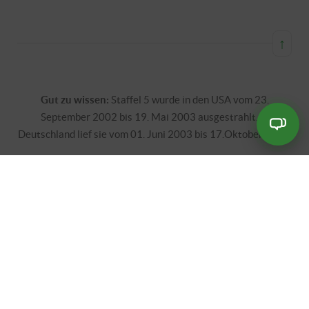
Kinderbetten zu nächtigen. Wider Erwarten finden sie Gefallen
an den getrennten Betten. Bis sich die gesamte Nachbarschaft
darüber den Kopf zerbricht…
Musik: George Michael - Freedom
Phil Collins - Seperate lives
↑
Gut zu wissen:
Staffel 5 wurde in den USA vom 23.
September 2002 bis 19. Mai 2003 ausgestrahlt. In
Deutschland lief sie vom 01. Juni 2003 bis 17.Oktober 2003.
Shoutbox