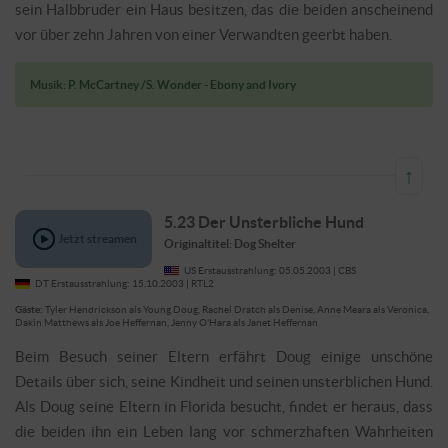
Durch eine unerwartete Erbschaft
erhofft sich Doug die Lösung seines
größten Problems: Arthur. Doug erfährt, dass Arthur und sein
Halbbruder ein Haus besitzen, das die beiden anscheinend vor
über zehn Jahren von einer Verwandten geerbt haben.
Musik: P. McCartney /S. Wonder - Ebony and Ivory
↑
5.23 Der Unsterbliche Hund
Originaltitel: Dog Shelter
US Erstausstrahlung: 05.05.2003 | CBS
DT Erstausstrahlung: 15.10.2003 | RTL2
Gäste:
Tyler Hendrickson als Young Doug, Rachel Dratch
Jetzt streamen
als Denise, Anne Meara als Veronica, Dakin Matthews als
Joe Heffernan, Jenny O'Hara als Janet Heffernan
Beim Besuch seiner Eltern erfährt