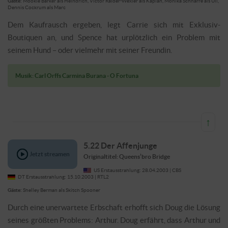
US Erstausstrahlung: 21.04.2003 | CBS
DT Erstausstrahlung: 15.10.2003 | RTL2
Gäste:
Mookie Barker als Heindrich, Victor Raider-Wexler
Jetzt streamen
als Kaplan, Monika Schnarre als Uli, Dennis Cockrum als
Marc
Dem Kaufrausch ergeben, legt Carrie
sich mit Exklusiv-Boutiquen an, und Spence hat urplötzlich ein
Problem mit seinem Hund – oder vielmehr mit seiner Freundin.
Musik: Carl Orffs Carmina Burana - O Fortuna
↑
5.22 Der Affenjunge
Originaltitel: Queens’bro Bridge
US Erstausstrahlung: 28.04.2003 | CBS
DT Erstausstrahlung: 15.10.2003 | RTL2
Gäste:
Shelley Berman als Skitch Spooner
Jetzt streamen