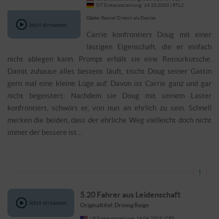
DT Erstausstrahlung: 14.10.2003 | RTL2
Gäste:
Rachel Dratch als Denise
Jetzt streamen
Carrie konfrontiert Doug mit einer
lästigen Eigenschaft, die er einfach
nicht ablegen kann. Prompt erhält sie eine Retourkutsche.
Damit zuhause alles bestens läuft, tischt Doug seiner Gattin
gern mal eine kleine Lüge auf. Davon ist Carrie ganz und gar
nicht begeistert: Nachdem sie Doug mit seinem Laster
konfrontiert, schwört er, von nun an ehrlich zu sein. Schnell
merken die beiden, dass der ehrliche Weg vielleicht doch nicht
immer der bessere ist…
↑
5.20 Fahrer aus Leidenschaft
Originaltitel: Driving Reign
US Erstausstrahlung: 14.04.2003 | CBS