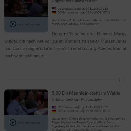
Originaltitel: Flame Resistant
US Erstausstrahlung: 04.11.2002 | CBS
DT Erstausstrahlung: 22.06.2003 | RTL2
Gäste:
Jenny O'Hara als Janet Heffernan, Lola Glaudini als
Jetzt streamen
Margy, Greg Vaccarello als Customer
Doug trifft seine alte Flamme Margy
wieder, die nach wie vor guten Kontakt zu seiner Mutter Janet
hat. Carrie reagiert darauf ziemlich eifersüchtig. Aber es kommt
noch weit schlimmer…
↑
5.08 Ein Männlein steht im Walde
Originaltitel: Flash Photography
US Erstausstrahlung: 11.11.2002 | CBS
DT Erstausstrahlung: 22.06.2003 | RTL2
Gäste:
Jenny O'Hara als Janet Heffernan, Joe Flaherty als
Jetzt streamen
Father McAndrew, Pamela Kosh als Flora, David
Eigenberg als Jake, Jennifer Aspen als Samantha, Alan
Charof als Frank, Mike Burton als Gino