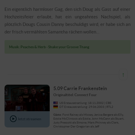
Ein eigentlich harmloser Gag, den sich Doug als Gast auf einer
Hochzeitsfeier erlaubt, hat ein ungeahntes Nachspiel, als
plötzlich Dougs Cousin Danny beschuldigt wird, er habe sich an
der frisch vermählten Samantha rächen wollen…
Musik: Peaches & Herb - Shake your Groove Thang
↑
5.09 Carrie Frankenstein
Originaltitel: Connect Four
US Erstausstrahlung: 18.11.2002 | CBS
DT Erstausstrahlung: 29.06.2003 | RTL2
Gäste:
Ford Rainey als Mickey, Jenica Bergere als Elly,
Jetzt streamen
Eddie McClintock als Eddie, John McCann als Stuart,
Judy Prescott als Simone, Mark Phinney als Clerk,
Christopher Der Gregorian als Jeff