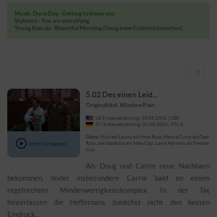
Musik: Doris Day - Getting to know you
Stylistics - You are everything
Young Rascals - Beautiful Morning (Doug beim Frühstückmachen)
↑
5.02 Des einen Leid...
Originaltitel: Window Pain
US Erstausstrahlung: 30.09.2002 | CBS
DT Erstausstrahlung: 01.06.2003 | RTL II
Gäste:
Michael Lowry als Mike Ross, Marcia Cross als Debi
Jetzt streamen
Ross, Joe Sabatino als Male Cop, Lacie Harmon als Female
Cop
Als Doug und Carrie neue Nachbarn
bekommen, leidet insbesondere Carrie bald an einem
regelrechten Minderwertigkeitskomplex. In der Tat
hinterlassen die Heffernans zunächst nicht den besten
Eindruck…